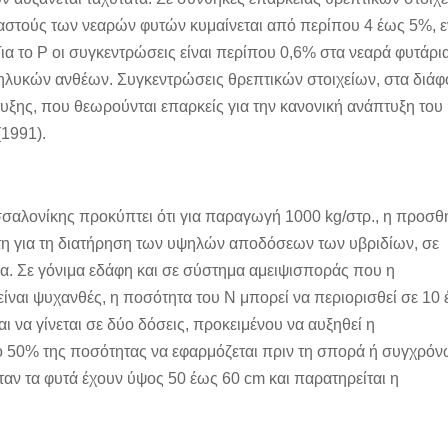
αστούς των νεαρών φυτών κυμαίνεται από περίπου 4 έως 5%, 
α το Ρ οι συγκεντρώσεις είναι περίπου 0,6% στα νεαρά φυτάρια
θηλυκών ανθέων. Συγκεντρώσεις θρεπτικών στοιχείων, στα διά
υξης, που θεωρούνται επαρκείς για την κανονική ανάπτυξη του
(1991).
σσαλονίκης προκύπτει ότι για παραγωγή 1000 kg/στρ., η προσθ
ητη για τη διατήρηση των υψηλών αποδόσεων των υβριδίων, σε
α. Σε γόνιμα εδάφη και σε σύστημα αμειψισποράς που η
ίναι ψυχανθές, η ποσότητα του Ν μπορεί να περιορισθεί σε 10
ι να γίνεται σε δύο δόσεις, προκειμένου να αυξηθεί η
ο 50% της ποσότητας να εφαρμόζεται πριν τη σπορά ή συγχρό
ταν τα φυτά έχουν ύψος 50 έως 60 cm και παρατηρείται η