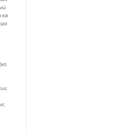
ενώ
 και
φορα
ήκη
 έως
νως