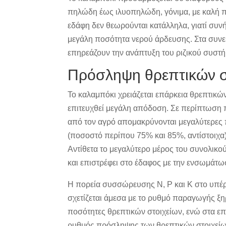
πηλώδη έως ιλυοπηλώδη, γόνιμα, με καλή πε
εδάφη δεν θεωρούνται κατάλληλα, γιατί συνή
μεγάλη ποσότητα νερού άρδευσης. Στα συν
επηρεάζουν την ανάπτυξη του ριζικού συστή
Πρόσληψη θρεπτικών σ
Το καλαμπόκι χρειάζεται επάρκεια θρεπτικώ
επιτευχθεί μεγάλη απόδοση. Σε περίπτωση π
από τον αγρό απομακρύνονται μεγαλύτερες π
(ποσοστό περίπου 75% και 85%, αντίστοιχα)
Αντίθετα το μεγαλύτερο μέρος του συνολικ
και επιστρέφει στο έδαφος με την ενσωμάτ
Η πορεία συσσώρευσης Ν, Ρ και Κ στο υπέ
σχετίζεται άμεσα με το ρυθμό παραγωγής ξ
ποσότητες θρεπτικών στοιχείων, ενώ στα επ
ρυθμός πρόσληψης των θρεπτικών στοιχείων