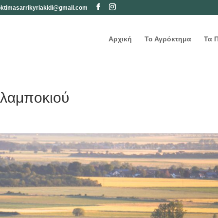
oktimasarrikyriakidi@gmail.com
Αρχική
Το Αγρόκτημα
Τα 
αλαμποκιού