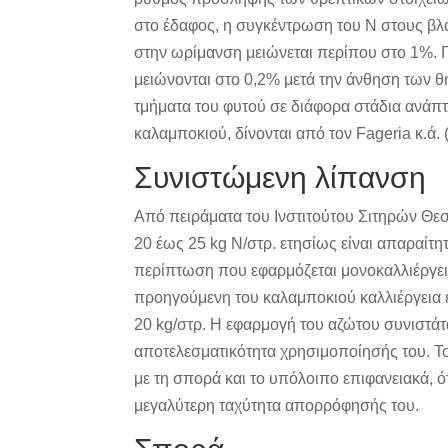
στο έδαφος, η συγκέντρωση του Ν στους βλ
στην ωρίμανση μειώνεται περίπου στο 1%. Γι
μειώνονται στο 0,2% μετά την άνθηση των 
τμήματα του φυτού σε διάφορα στάδια ανάπτ
καλαμποκιού, δίνονται από τον Fageria κ.ά. 
Συνιστώμενη λίπανση
Από πειράματα του Ινστιτούτου Σιτηρών Θε
20 έως 25 kg N/στρ. ετησίως είναι απαραίτ
περίπτωση που εφαρμόζεται μονοκαλλιέργει
προηγούμενη του καλαμποκιού καλλιέργεια ε
20 kg/στρ. Η εφαρμογή του αζώτου συνιστάτα
αποτελεσματικότητα χρησιμοποίησής του. Τ
με τη σπορά και το υπόλοιπο επιφανειακά, ό
μεγαλύτερη ταχύτητα απορρόφησής του.