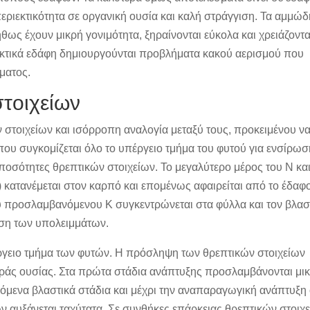
ριεκτικότητα σε οργανική ουσία και καλή στράγγιση. Τα αμμώδ
θως έχουν μικρή γονιμότητα, ξηραίνονται εύκολα και χρειάζοντα
εκτικά εδάφη δημιουργούνται προβλήματα κακού αερισμού που
ματος.
τοιχείων
ν στοιχείων και ισόρροπη αναλογία μεταξύ τους, προκειμένου ν
ου συγκομίζεται όλο το υπέργειο τμήμα του φυτού για ενσίρωσ
οσότητες θρεπτικών στοιχείων. Το μεγαλύτερο μέρος του Ν κα
 κατανέμεται στον καρπό και επομένως αφαιρείται από το έδαφ
ού προσλαμβανόμενου Κ συγκεντρώνεται στα φύλλα και τον βλα
ωση των υπολειμμάτων.
ργειο τμήμα των φυτών. Η πρόσληψη των θρεπτικών στοιχείων
ηράς ουσίας. Στα πρώτα στάδια ανάπτυξης προσλαμβάνονται μι
όμενα βλαστικά στάδια και μέχρι την αναπαραγωγική ανάπτυξη
 αυξάνεται ταχύτατα. Σε συνθήκες επάρκειας θρεπτικών στοιχ