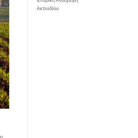
Ιστορική Αναδρομή
Ακτινιδίου
φη