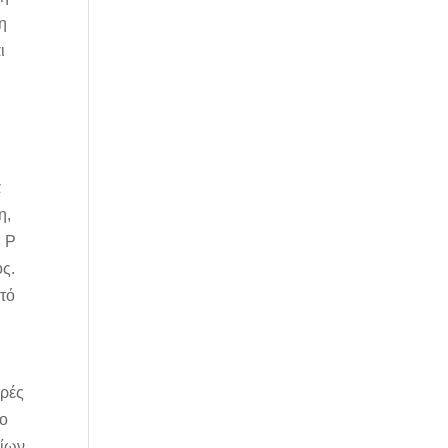
η
ι
α
η,
ι P
ος.
στό
κρές
 ο
είων